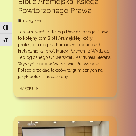
Biblia Aramejska: Księga
Powtórzonego Prawa
Lis 23, 2021
Toggle High Contrast
Targum Neofiti 1: Księga Powtórzonego Prawa
to kolejny tom Biblii Aramejskiej, który
Toggle Font size
profesjonalnie przetłumaczył i opracował
krytycznie ks. prof. Marek Parchem z Wydziału
Teologicznego Uniwersytetu Kardynała Stefana
Wyszyńskiego w Warszawie. Pierwszy w
Polsce przekład tekstów targumicznych na
język polski, zaopatrzony…
WIĘCEJ