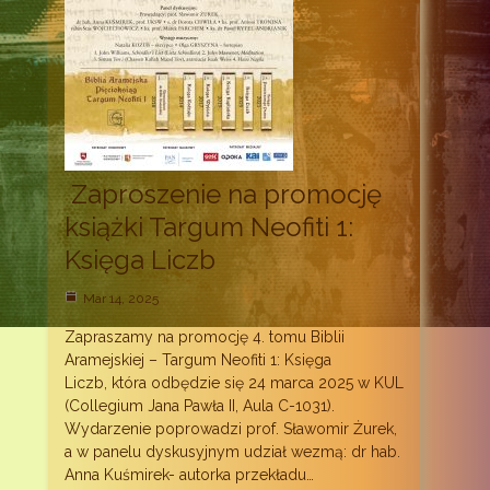
Zaproszenie na promocję
książki Targum Neofiti 1:
Księga Liczb
Mar 14, 2025
Zapraszamy na promocję 4. tomu Biblii
Aramejskiej – Targum Neofiti 1: Księga
Liczb, która odbędzie się 24 marca 2025 w KUL
(Collegium Jana Pawła II, Aula C-1031).
Wydarzenie poprowadzi prof. Sławomir Żurek,
a w panelu dyskusyjnym udział wezmą: dr hab.
Anna Kuśmirek- autorka przekładu…