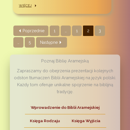
WIĘCEJ
Poprzednie
1
…
1
2
3
…
5
Następne
Poznaj Biblię Aramejską
Zapraszamy do obejrzenia prezentacji kolejnych
odsłon tłumaczeń Biblii Aramejskiej na język polski.
Każdy tom oferuje unikalne spojrzenie na biblijną
tradycję.
Wprowadzenie do Biblii Aramejskiej
Księga Rodzaju
Księga Wyjścia