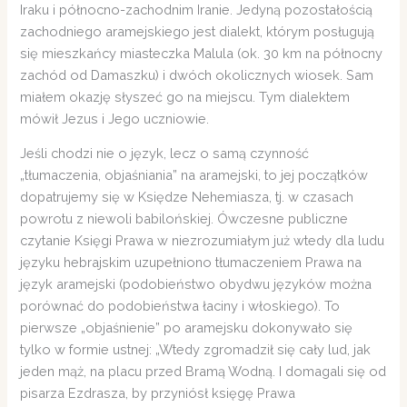
Iraku i północno-zachodnim Iranie. Jedyną pozostałością
zachodniego aramejskiego jest dialekt, którym posługują
się mieszkańcy miasteczka Malula (ok. 30 km na północny
zachód od Damaszku) i dwóch okolicznych wiosek. Sam
miałem okazję słyszeć go na miejscu. Tym dialektem
mówił Jezus i Jego uczniowie.
Jeśli chodzi nie o język, lecz o samą czynność
„tłumaczenia, objaśniania” na aramejski, to jej początków
dopatrujemy się w Księdze Nehemiasza, tj. w czasach
powrotu z niewoli babilońskiej. Ówczesne publiczne
czytanie Księgi Prawa w niezrozumiałym już wtedy dla ludu
języku hebrajskim uzupełniono tłumaczeniem Prawa na
język aramejski (podobieństwo obydwu języków można
porównać do podobieństwa łaciny i włoskiego). To
pierwsze „objaśnienie” po aramejsku dokonywało się
tylko w formie ustnej: „Wtedy zgromadził się cały lud, jak
jeden mąż, na placu przed Bramą Wodną. I domagali się od
pisarza Ezdrasza, by przyniósł księgę Prawa