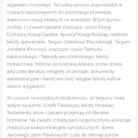
wyjaśnień i rozwinięć. Ten ustny proces doprowadził w
czasach hasmonejskich do pisemnego przekładu
większości ksiąg biblijnych na aramejski. W tym języku
zostały z czasem spisane znaczące części Księgi
Ezdrasza, Księgi Daniela, Apokryf Księgi Rodzaju, niektóre
teksty qumrańskie, Targum Onkelosa (Pięcioksiąg), Targum
Jonatana (Prorocy), znaczące części Talmudu
babilońskiego i Talmudu jerozolimskiego, teksty
midraszowe, historia i przysłowia Ahikara, liczne dzieła
antycznej literatury religijnej chrześcijan, dokumenty
administracyjne i handlowe oraz religijne teksty kultów
dawno wygasłych.
W czasach nowożytnych dostrzeżono, że targumy miały
wpływ na pisma Józefa Flawiusza i teksty Nowego
Testamentu, które czasami przejmują ich literalne
brzmienie. Na związki z tradycjami targumicznymi wskazuje
zwłaszcza analiza ewangelii synoptycznych, dzieła
Janowego, pism Pawłowych i Listu do Hebrajczyków.