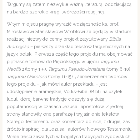
Targumy są zatem niezwykle ważną literaturą, oddziałującą
na bardzo szerokie kręgi twórczości religijnej.
W tym miejscu pragnę wyrazić wdzięczność ks. prof.
Mirosławowi Stanisławowi Wróblowi za będący w stadium
realizacji niezwykle cenny projekt zatytułowany
Biblia
Aramejska
– pierwszy przekład tekstów targumicznych na
język polski. Pierwsza część tego projektu ma obejmować
piętnaście tomów do Pięcioksięgu w ujęciu
Targumu
Neofiti 1
(tomy 1-5),
Targumu Pseudo-Jonatana
(tomy 6-10) i
Targumu Onkelosa
(tomy 11-15). „Zamierzeniem twórców
tego projektu – jak mówi autor przekładu – jest
udostępnienie aramejskiej Volks-Bibel (Biblii na użytek
ludu), której barwne tradycje cieszyły się dużą
popularnością w czasach Jezusa i apostołów. Z jednej
strony stanowiły one parafrazę i wyjaśnienie tekstów
Starego Testamentu oraz komentarz do nich, z drugiej zaś
źródło inspiracji dla Jezusa i autorów Nowego Testamentu.
Wiele treści zawartych w bogatych tradycjach żydowskich