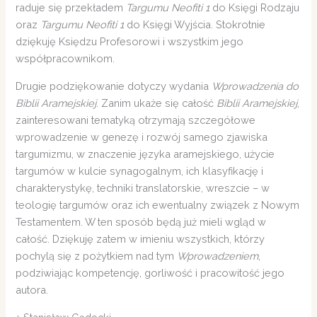
raduje się przekładem
Targumu Neofiti 1
do Księgi Rodzaju
oraz
Targumu Neofiti 1
do Księgi Wyjścia. Stokrotnie
dziękuję Księdzu Profesorowi i wszystkim jego
współpracownikom.
Drugie podziękowanie dotyczy wydania
Wprowadzenia do
Biblii Aramejskiej
. Zanim ukaże się całość
Biblii Aramejskiej
,
zainteresowani tematyką otrzymają szczegółowe
wprowadzenie w genezę i rozwój samego zjawiska
targumizmu, w znaczenie języka aramejskiego, użycie
targumów w kulcie synagogalnym, ich klasyfikację i
charakterystykę, techniki translatorskie, wreszcie – w
teologię targumów oraz ich ewentualny związek z Nowym
Testamentem. W ten sposób będą już mieli wgląd w
całość. Dziękuję zatem w imieniu wszystkich, którzy
pochylą się z pożytkiem nad tym
Wprowadzeniem
,
podziwiając kompetencję, gorliwość i pracowitość jego
autora.