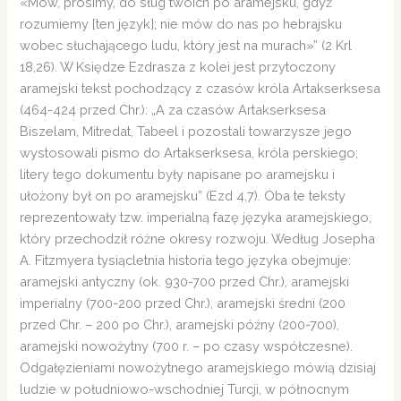
«Mów, prosimy, do sług twoich po aramejsku, gdyż
rozumiemy [ten język]; nie mów do nas po hebrajsku
wobec słuchającego ludu, który jest na murach»” (2 Krl
18,26). W Księdze Ezdrasza z kolei jest przytoczony
aramejski tekst pochodzący z czasów króla Artakserksesa
(464-424 przed Chr.): „A za czasów Artakserksesa
Biszelam, Mitredat, Tabeel i pozostali towarzysze jego
wystosowali pismo do Artakserksesa, króla perskiego;
litery tego dokumentu były napisane po aramejsku i
ułożony był on po aramejsku” (Ezd 4,7). Oba te teksty
reprezentowały tzw. imperialną fazę języka aramejskiego,
który przechodził różne okresy rozwoju. Według Josepha
A. Fitzmyera tysiącletnia historia tego języka obejmuje:
aramejski antyczny (ok. 930-700 przed Chr.), aramejski
imperialny (700-200 przed Chr.), aramejski średni (200
przed Chr. – 200 po Chr.), aramejski późny (200-700),
aramejski nowożytny (700 r. – po czasy współczesne).
Odgałęzieniami nowożytnego aramejskiego mówią dzisiaj
ludzie w południowo-wschodniej Turcji, w północnym