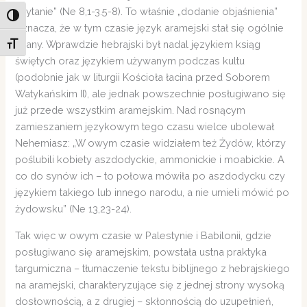
czytanie” (Ne 8,1-3.5-8). To właśnie „dodanie objaśnienia”
Toggle High Contrast
oznacza, że w tym czasie język aramejski stał się ogólnie
znany. Wprawdzie hebrajski był nadal językiem ksiąg
Toggle Font size
świętych oraz językiem używanym podczas kultu
(podobnie jak w liturgii Kościoła łacina przed Soborem
Watykańskim II), ale jednak powszechnie posługiwano się
już przede wszystkim aramejskim. Nad rosnącym
zamieszaniem językowym tego czasu wielce ubolewał
Nehemiasz: „W owym czasie widziałem też Żydów, którzy
poślubili kobiety aszdodyckie, ammonickie i moabickie. A
co do synów ich – to połowa mówiła po aszdodycku czy
językiem takiego lub innego narodu, a nie umieli mówić po
żydowsku” (Ne 13,23-24).
Tak więc w owym czasie w Palestynie i Babilonii, gdzie
posługiwano się aramejskim, powstała ustna praktyka
targumiczna – tłumaczenie tekstu biblijnego z hebrajskiego
na aramejski, charakteryzujące się z jednej strony wysoką
dosłownością, a z drugiej – skłonnością do uzupełnień,