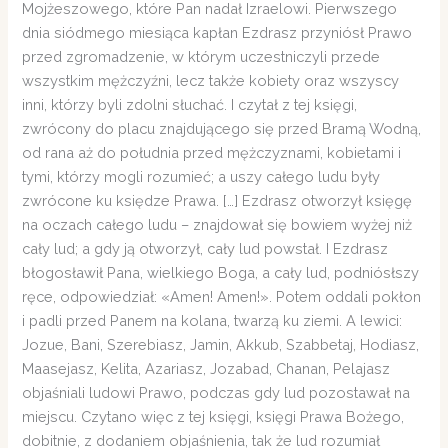
Mojżeszowego, które Pan nadał Izraelowi. Pierwszego
dnia siódmego miesiąca kapłan Ezdrasz przyniósł Prawo
przed zgromadzenie, w którym uczestniczyli przede
wszystkim mężczyźni, lecz także kobiety oraz wszyscy
inni, którzy byli zdolni słuchać. I czytał z tej księgi,
zwrócony do placu znajdującego się przed Bramą Wodną,
od rana aż do południa przed mężczyznami, kobietami i
tymi, którzy mogli rozumieć; a uszy całego ludu były
zwrócone ku księdze Prawa. […] Ezdrasz otworzył księgę
na oczach całego ludu – znajdował się bowiem wyżej niż
cały lud; a gdy ją otworzył, cały lud powstał. I Ezdrasz
błogosławił Pana, wielkiego Boga, a cały lud, podniósłszy
ręce, odpowiedział: «Amen! Amen!». Potem oddali pokłon
i padli przed Panem na kolana, twarzą ku ziemi. A lewici:
Jozue, Bani, Szerebiasz, Jamin, Akkub, Szabbetaj, Hodiasz,
Maasejasz, Kelita, Azariasz, Jozabad, Chanan, Pelajasz
objaśniali ludowi Prawo, podczas gdy lud pozostawał na
miejscu. Czytano więc z tej księgi, księgi Prawa Bożego,
dobitnie, z dodaniem objaśnienia, tak że lud rozumiał