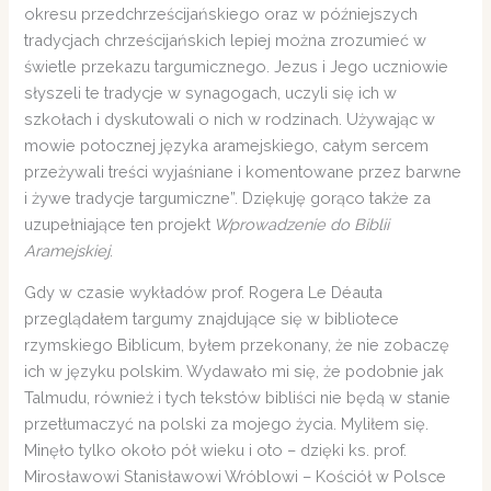
okresu przedchrześcijańskiego oraz w późniejszych
tradycjach chrześcijańskich lepiej można zrozumieć w
świetle przekazu targumicznego. Jezus i Jego uczniowie
słyszeli te tradycje w synagogach, uczyli się ich w
szkołach i dyskutowali o nich w rodzinach. Używając w
mowie potocznej języka aramejskiego, całym sercem
przeżywali treści wyjaśniane i komentowane przez barwne
i żywe tradycje targumiczne”. Dziękuję gorąco także za
uzupełniające ten projekt
Wprowadzenie do
Biblii
Aramejskiej
.
Gdy w czasie wykładów prof. Rogera Le Déauta
przeglądałem targumy znajdujące się w bibliotece
rzymskiego Biblicum, byłem przekonany, że nie zobaczę
ich w języku polskim. Wydawało mi się, że podobnie jak
Talmudu, również i tych tekstów bibliści nie będą w stanie
przetłumaczyć na polski za mojego życia. Myliłem się.
Minęło tylko około pół wieku i oto – dzięki ks. prof.
Mirosławowi Stanisławowi Wróblowi – Kościół w Polsce