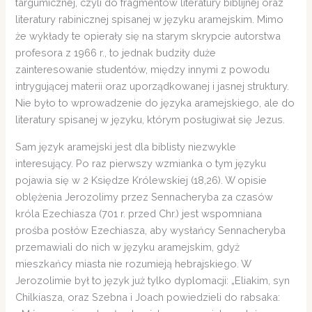
targumicznej, czyli do fragmentów literatury biblijnej oraz
literatury rabinicznej spisanej w języku aramejskim. Mimo
że wykłady te opierały się na starym skrypcie autorstwa
profesora z 1966 r., to jednak budziły duże
zainteresowanie studentów, między innymi z powodu
intrygującej materii oraz uporządkowanej i jasnej struktury.
Nie było to wprowadzenie do języka aramejskiego, ale do
literatury spisanej w języku, którym posługiwał się Jezus.
Sam język aramejski jest dla biblisty niezwykle
interesujący. Po raz pierwszy wzmianka o tym języku
pojawia się w 2 Księdze Królewskiej (18,26). W opisie
oblężenia Jerozolimy przez Sennacheryba za czasów
króla Ezechiasza (701 r. przed Chr.) jest wspomniana
prośba posłów Ezechiasza, aby wysłańcy Sennacheryba
przemawiali do nich w języku aramejskim, gdyż
mieszkańcy miasta nie rozumieją hebrajskiego. W
Jerozolimie był to język już tylko dyplomacji: „Eliakim, syn
Chilkiasza, oraz Szebna i Joach powiedzieli do rabsaka: