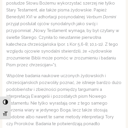
posłudze Słowu Bożemu wykorzystać szerzej nie tylko
Stary Testament, ale także pisma żydowskie. Papież
Benedykt XVI w adhortacji posynodalnej
Verbum Domini
przyjął postulat ojców synodalnych jako swój i
przypomniał: „Nowy Testament wymaga, by był czytany w
świetle Starego. Czyniła to nieustannie pierwotna
katecheza chrześcijańska (por. 1 Kor 5,6-8; 10,1-11). Z tego
względu ojcowie synodalni stwierdzili, że «żydowskie
zrozumienie Biblii może pomóc w zrozumieniu i badaniu
Pism przez chrześcijan»”1.
Wspólne badania naukowe uczonych żydowskich i
chrześcijańskich pozwoliły poznać, że istnieje bardzo dużo
podobieństw i zbieżności pomiędzy targumami a
interpretacją Ewangelii i pozostałych pism Nowego
Testamentu. Nie tylko wyrastają one z tego samego
Toggle High Contrast
korzenia wiary w jedynego Boga, lecz także stosują
Toggle Font size
podobne albo nawet te same metody interpretacji Tory
czy Proroków. Badania te potwierdzają ponadto