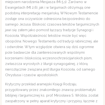
miejscem narodzenia Mesjasza (Mi 5,1). Zarówno w
Ewangeliach (Mt 2,6), jak i w targumach otrzymują one
podobną interpretację mesjańską. W Nowym Testamencie
zostaje ona oczywiście odniesiona bezpośrednio do
samego Jezusa. Bliskość czasowa tekstów targumicznych
jawi się zatem jako pomost łączący tradycje Synagogi i
Kościoła. Współzależność tekstów może być więc
obopólna: Nowego Testamentu od tradycji rabinicznej, ale
i odwrotnie. W tym względzie otwiera się dziś ogromne
pole badawcze dla zainteresowanych wspólnymi
korzeniami i bliskością wczesnochrześcijańskich pism,
zwłaszcza wyrosłych z liturgii synagogalnej, z którą
nierozłącznie związana jest liturgia Kościoła, od samego
Chrystusa i czasów apostolskich.
Krytyczny przekład aramejski Księgi Rodzaju,
przygotowany przez znakomitego znawcę problematyki
biblijnej i targumicznej ks. prof. Mirosława S. Wróbla, został
zaopatrzony w pełny aparat krytyczny i przypisy, łącznie z