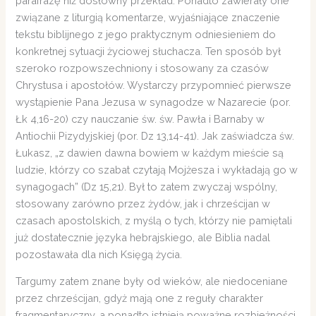
parafrazę niż dosłowny przekład. Ponadto zawierały one
związane z liturgią komentarze, wyjaśniające znaczenie
tekstu biblijnego z jego praktycznym odniesieniem do
konkretnej sytuacji życiowej słuchacza. Ten sposób był
szeroko rozpowszechniony i stosowany za czasów
Chrystusa i apostołów. Wystarczy przypomnieć pierwsze
wystąpienie Pana Jezusa w synagodze w Nazarecie (por.
Łk 4,16-20) czy nauczanie św. św. Pawła i Barnaby w
Antiochii Pizydyjskiej (por. Dz 13,14-41). Jak zaświadcza św.
Łukasz, „z dawien dawna bowiem w każdym mieście są
ludzie, którzy co szabat czytają Mojżesza i wykładają go w
synagogach” (Dz 15,21). Był to zatem zwyczaj wspólny,
stosowany zarówno przez żydów, jak i chrześcijan w
czasach apostolskich, z myślą o tych, którzy nie pamiętali
już dostatecznie języka hebrajskiego, ale Biblia nadal
pozostawała dla nich Księgą życia.
Targumy zatem znane były od wieków, ale niedoceniane
przez chrześcijan, gdyż mają one z reguły charakter
fragmentaryczny, a ponadto istnieją poważne rozbieżności