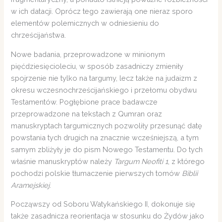
w ich datacji. Oprócz tego zawierają one nieraz sporo
elementów polemicznych w odniesieniu do
chrześcijaństwa.
Nowe badania, przeprowadzone w minionym
pięćdziesięcioleciu, w sposób zasadniczy zmieniły
spojrzenie nie tylko na targumy, lecz także na judaizm z
okresu wczesnochrześcijańskiego i przełomu obydwu
Testamentów. Pogłębione prace badawcze
przeprowadzone na tekstach z Qumran oraz
manuskryptach targumicznych pozwoliły przesunąć datę
powstania tych drugich na znacznie wcześniejszą, a tym
samym zbliżyły je do pism Nowego Testamentu. Do tych
właśnie manuskryptów należy
Targum Neofiti 1
, z którego
pochodzi polskie tłumaczenie pierwszych tomów
Biblii
Aramejskiej
.
Począwszy od Soboru Watykańskiego II, dokonuje się
także zasadnicza reorientacja w stosunku do Żydów jako