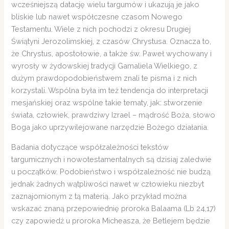
wcześniejszą datację wielu targumów i ukazują je jako
bliskie lub nawet współczesne czasom Nowego
Testamentu. Wiele z nich pochodzi z okresu Drugiej
Świątyni Jerozolimskiej, z czasów Chrystusa. Oznacza to,
że Chrystus, apostołowie, a także św. Paweł wychowany i
wyrosły w żydowskiej tradycji Gamaliela Wielkiego, z
dużym prawdopodobieństwem znali te pisma i z nich
korzystali. Wspólna była im też tendencja do interpretacji
mesjańskiej oraz wspólne takie tematy, jak: stworzenie
świata, człowiek, prawdziwy Izrael – mądrość Boża, słowo
Boga jako uprzywilejowane narzędzie Bożego działania.
Badania dotyczące współzależności tekstów
targumicznych i nowotestamentalnych są dzisiaj zaledwie
u początków. Podobieństwo i współzależność nie budzą
jednak żadnych wątpliwości nawet w człowieku niezbyt
zaznajomionym z tą materią. Jako przykład można
wskazać znaną przepowiednię proroka Balaama (Lb 24,17)
czy zapowiedź u proroka Micheasza, że Betlejem będzie