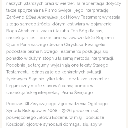
naszych „starszych braci w wierze”. Ta reorientacja dotyczy
także spojrzenia na Pismo Święte i jego interpretację.
Zarówno
Biblia Aramejska
, jak i Nowy Testament wyrastają
z tego samego źródła, którym jest wiara w objawienie
Boga Abrahama, Izaaka i Jakuba. Ten Bóg dla nas,
chrześcijan, jest i pozostanie na zawsze także Bogiem i
Ojcem Pana naszego Jezusa Chrystusa. Ewangelie i
pozostałe pisma Nowego Testamentu posługują się
ponadto w dużym stopniu tą samą metodą interpretacji.
Podobnie jak targumy, wyjaśniają one teksty Starego
Testamentu i odnoszą je do konkretnych sytuacji
życiowych. Stąd nie tylko tekst, lecz także komentarz
targumiczny może stanowić cenną pomoc w
chrześcijańskiej interpretacji Pisma Świętego.
Podczas XII Zwyczajnego Zgromadzenia Ogólnego
Synodu Biskupów w 2008 r. (5-26 października),
poświęconego „Słowu Bożemu w misji i posłudze
Kościoła”, ojcowie synodalni domagali się, aby w