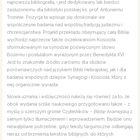
najnowszą bibliografią, i jest dedykowany tak bardzo
zasłużonemu dla biblistyki polskiej ks. prof. Antoniemu
Troninie. Pozycja ta wpisuje się doskonale we
współczesne badania nad wspólną tradycją judaizmu i
chrześcijaństwa. Projekt przekładu obejmujący całą Biblię
wychodzi naprzeciw także oczekiwaniom Kościoła,
sformułowanym na synodzie poświęconym słowu
Bożemu i postulatom wyrażonym przez Benedykta XVI.
Jest to znakomite źródło zarówno dla studiów
porównawczych nad językiem Biblii Hebrajskiej, jak i dla
badania wspólnych dziejów Synagogi i Kościoła, który z
niej organicznie wyrasta.
Słowa uznania i wdzięczności należą się również za to, że
obok wydania ściśle naukowego przygotowano także – z
myślą o szerszym gronie Czytelników –
Biblię Aramejską
z
samym tylko tłumaczeniem i wprowadzeniem. Będzie ono
niewątpliwie potrzebne, gdyż teksty targumiczne odbiegają
nieraz od brzmienia tekstów biblijnych, do których