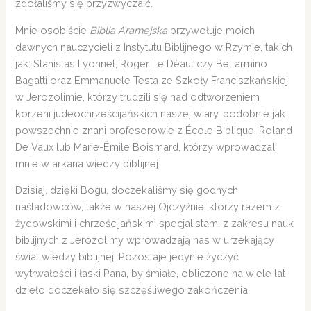
zdołaliśmy się przyzwyczaić.
Mnie osobiście
Biblia Aramejska
przywołuje moich
dawnych nauczycieli z Instytutu Biblijnego w Rzymie, takich
jak: Stanislas Lyonnet, Roger Le Déaut czy Bellarmino
Bagatti oraz Emmanuele Testa ze Szkoły Franciszkańskiej
w Jerozolimie, którzy trudzili się nad odtworzeniem
korzeni judeochrześcijańskich naszej wiary, podobnie jak
powszechnie znani profesorowie z École Biblique: Roland
De Vaux lub Marie-Émile Boismard, którzy wprowadzali
mnie w arkana wiedzy biblijnej.
Dzisiaj, dzięki Bogu, doczekaliśmy się godnych
naśladowców, także w naszej Ojczyźnie, którzy razem z
żydowskimi i chrześcijańskimi specjalistami z zakresu nauk
biblijnych z Jerozolimy wprowadzają nas w urzekający
świat wiedzy biblijnej. Pozostaje jedynie życzyć
wytrwałości i łaski Pana, by śmiałe, obliczone na wiele lat
dzieło doczekało się szczęśliwego zakończenia.