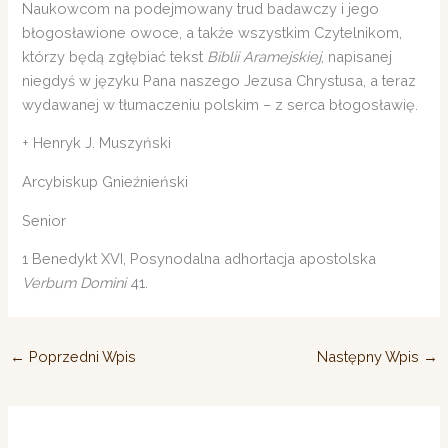
Naukowcom na podejmowany trud badawczy i jego
błogosławione owoce, a także wszystkim Czytelnikom,
którzy będą zgłębiać tekst
Biblii Aramejskiej
, napisanej
niegdyś w języku Pana naszego Jezusa Chrystusa, a teraz
wydawanej w tłumaczeniu polskim – z serca błogosławię.
+ Henryk J. Muszyński
Arcybiskup Gnieźnieński
Senior
1 Benedykt XVI, Posynodalna adhortacja apostolska
Verbum Domini
41.
←
Poprzedni Wpis
Następny Wpis
→