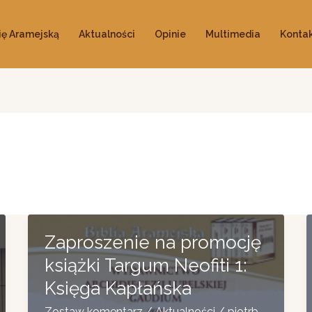
ię Aramejską
Aktualności
Opinie
Multimedia
Konta
Zaproszenie na promocję
książki Targum Neofiti 1:
Księga Kapłańska
Zostaw komentarz
/
Aktualności
/
piotrb