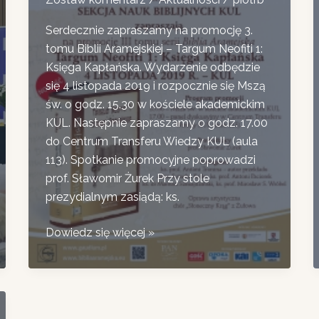
Serdecznie zapraszamy na promocję 3.
tomu Biblii Aramejskiej – Targum Neofiti 1:
Księga Kapłańska. Wydarzenie odbędzie
się 4 listopada 2019 i rozpocznie się Mszą
św. o godz. 15.30 w kościele akademickim
KUL. Następnie zapraszamy o godz. 17.00
do Centrum Transferu Wiedzy KUL (aula
113). Spotkanie promocyjne poprowadzi
prof. Sławomir Żurek Przy stole
prezydialnym zasiądą: ks.
Zaproszenie
Dowiedz się więcej »
na
promocję
książki
Targum