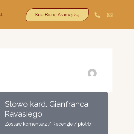
Kup Biblię Aramejską
kt
Słowo kard. Gianfranca
Ravasiego
Zostaw komentarz
/
Recenzje
/
piotrb