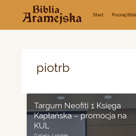
Przejdź
do
Start
Poznaj Bibl
treści
piotrb
Targum Neofiti 1 Księga
Kapłańska – promocja na
KUL
Galeria
/
piotrb