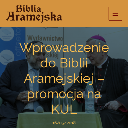
Przejdź
do
treści
Wprowadzenie
do Biblii
Aramejskiej –
promocja na
KUL
16/05/2018