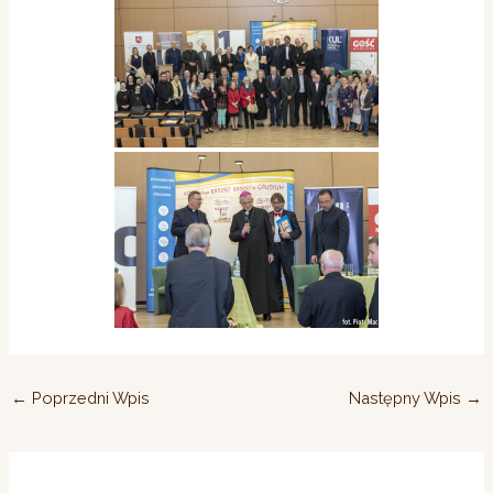
←
Poprzedni Wpis
Następny Wpis
→