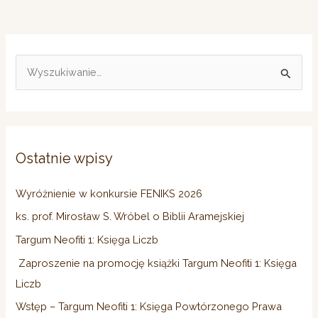
S
z
u
k
a
Ostatnie wpisy
j
d
Wyróżnienie w konkursie FENIKS 2026
l
ks. prof. Mirosław S. Wróbel o Biblii Aramejskiej
a
Targum Neofiti 1: Księga Liczb
:
Zaproszenie na promocję książki Targum Neofiti 1: Księga
Liczb
Wstęp – Targum Neofiti 1: Księga Powtórzonego Prawa