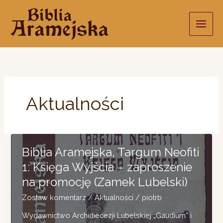
Przejdź
do
treści
Aktualności
Biblia Aramejska, Targum Neofiti
1: Księga Wyjścia – zaproszenie
na promocję (Zamek Lubelski)
Zostaw komentarz
/
Aktualności
/
piotrb
Wydawnictwo Archidiecezji Lubelskiej „Gaudium” i